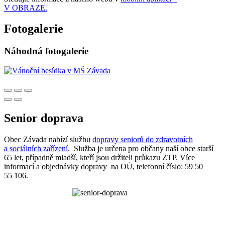
V OBRAZE.
Fotogalerie
Náhodná fotogalerie
Senior doprava
Obec Závada nabízí službu
dopravy seniorů do zdravotních
a sociálních zařízení
. Služba je určena pro občany naší obce starší
65 let, případně mladší, kteří jsou držiteli průkazu ZTP. Více
informací a objednávky dopravy na OÚ, telefonní číslo: 59 50
55 106.