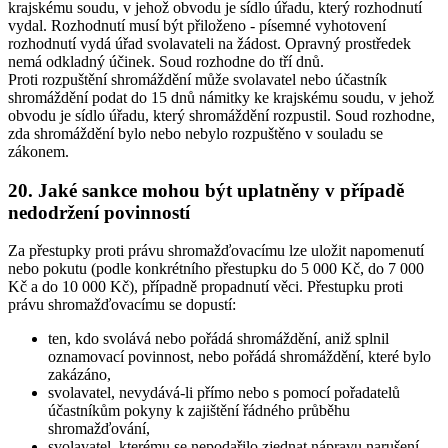
krajskému soudu, v jehož obvodu je sídlo úřadu, který rozhodnutí
vydal. Rozhodnutí musí být přiloženo - písemné vyhotovení
rozhodnutí vydá úřad svolavateli na žádost. Opravný prostředek
nemá odkladný účinek. Soud rozhodne do tří dnů.
Proti rozpuštění shromáždění může svolavatel nebo účastník
shromáždění podat do 15 dnů námitky ke krajskému soudu, v jehož
obvodu je sídlo úřadu, který shromáždění rozpustil. Soud rozhodne,
zda shromáždění bylo nebo nebylo rozpuštěno v souladu se
zákonem.
20. Jaké sankce mohou být uplatněny v případě
nedodržení povinností
Za přestupky proti právu shromažďovacímu lze uložit napomenutí
nebo pokutu (podle konkrétního přestupku do 5 000 Kč, do 7 000
Kč a do 10 000 Kč), případně propadnutí věci. Přestupku proti
právu shromažďovacímu se dopustí:
ten, kdo svolává nebo pořádá shromáždění, aniž splnil
oznamovací povinnost, nebo pořádá shromáždění, které bylo
zakázáno,
svolavatel, nevydává-li přímo nebo s pomocí pořadatelů
účastníkům pokyny k zajištění řádného průběhu
shromažďování,
svolavatel, kterému se nepodařilo zjednat nápravu narušení