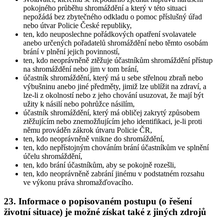
pokojného průběhu shromáždění a který v této situaci
nepožádá bez zbytečného odkladu o pomoc příslušný úřad
nebo útvar Policie České republiky,
ten, kdo neuposlechne pořádkových opatření svolavatele
anebo určených pořadatelů shromáždění nebo těmto osobám
brání v plnění jejich povinností,
ten, kdo neoprávněně ztěžuje účastníkům shromáždění přístup
na shromáždění nebo jim v tom brání,
účastník shromáždění, který má u sebe střelnou zbraň nebo
výbušninu anebo jiné předměty, jimiž lze ublížit na zdraví, a
lze-li z okolností nebo z jeho chování usuzovat, že mají být
užity k násilí nebo pohrůžce násilím,
účastník shromáždění, který má obličej zakrytý způsobem
ztěžujícím nebo znemožňujícím jeho identifikaci, je-li proti
němu prováděn zákrok útvaru Policie ČR,
ten, kdo neoprávněně vnikne do shromáždění,
ten, kdo nepřístojným chováním brání účastníkům ve splnění
účelu shromáždění,
ten, kdo brání účastníkům, aby se pokojně rozešli,
ten, kdo neoprávněně zabrání jinému v podstatném rozsahu
ve výkonu práva shromažďovacího.
23. Informace o popisovaném postupu (o řešení
životní situace) je možné získat také z jiných zdrojů