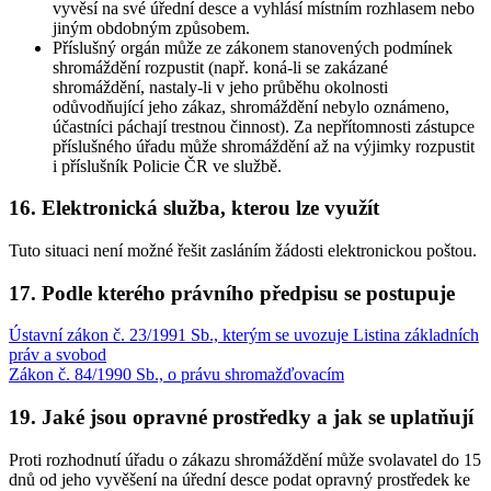
vyvěsí na své úřední desce a vyhlásí místním rozhlasem nebo
jiným obdobným způsobem.
Příslušný orgán může ze zákonem stanovených podmínek
shromáždění rozpustit (např. koná-li se zakázané
shromáždění, nastaly-li v jeho průběhu okolnosti
odůvodňující jeho zákaz, shromáždění nebylo oznámeno,
účastníci páchají trestnou činnost). Za nepřítomnosti zástupce
příslušného úřadu může shromáždění až na výjimky rozpustit
i příslušník Policie ČR ve službě.
16. Elektronická služba, kterou lze využít
Tuto situaci není možné řešit zasláním žádosti elektronickou poštou.
17. Podle kterého právního předpisu se postupuje
Ústavní zákon č. 23/1991 Sb., kterým se uvozuje Listina základních
práv a svobod
Zákon č. 84/1990 Sb., o právu shromažďovacím
19. Jaké jsou opravné prostředky a jak se uplatňují
Proti rozhodnutí úřadu o zákazu shromáždění může svolavatel do 15
dnů od jeho vyvěšení na úřední desce podat opravný prostředek ke