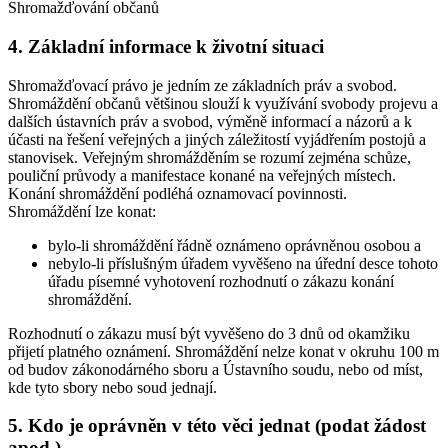
Shromažďování občanů
4. Základní informace k životní situaci
Shromažďovací právo je jedním ze základních práv a svobod.
Shromáždění občanů většinou slouží k využívání svobody projevu a
dalších ústavních práv a svobod, výměně informací a názorů a k
účasti na řešení veřejných a jiných záležitostí vyjádřením postojů a
stanovisek. Veřejným shromážděním se rozumí zejména schůze,
pouliční průvody a manifestace konané na veřejných místech.
Konání shromáždění podléhá oznamovací povinnosti.
Shromáždění lze konat:
bylo-li shromáždění řádně oznámeno oprávněnou osobou a
nebylo-li příslušným úřadem vyvěšeno na úřední desce tohoto
úřadu písemné vyhotovení rozhodnutí o zákazu konání
shromáždění.
Rozhodnutí o zákazu musí být vyvěšeno do 3 dnů od okamžiku
přijetí platného oznámení. Shromáždění nelze konat v okruhu 100 m
od budov zákonodárného sboru a Ústavního soudu, nebo od míst,
kde tyto sbory nebo soud jednají.
5. Kdo je oprávněn v této věci jednat (podat žádost
apod.)