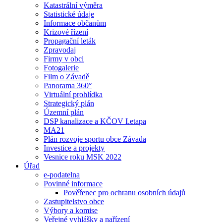
Katastrální výměra
Statistické údaje
Informace občanům
Krizové řízení
Propagační leták
Zpravodaj
Firmy v obci
Fotogalerie
Film o Závadě
Panorama 360°
Virtuální prohlídka
Strategický plán
Územní plán
DSP kanalizace a KČOV I.etapa
MA21
Plán rozvoje sportu obce Závada
Investice a projekty
Vesnice roku MSK 2022
Úřad
e-podatelna
Povinné informace
Pověřenec pro ochranu osobních údajů
Zastupitelstvo obce
Výbory a komise
Veřejné vyhlášky a nařízení