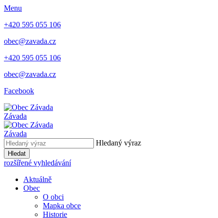
Menu
+420 595 055 106
obec@zavada.cz
+420 595 055 106
obec@zavada.cz
Facebook
Závada
Závada
Hledaný výraz
Hledat
rozšířené vyhledávání
Aktuálně
Obec
O obci
Mapka obce
Historie