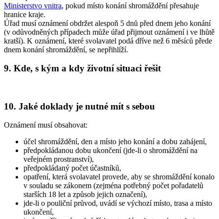
Ministerstvo vnitra
, pokud místo konání shromáždění přesahuje
hranice kraje.
Úřad musí oznámení obdržet alespoň 5 dnů před dnem jeho konání
(v odůvodněných případech může úřad přijmout oznámení i ve lhůtě
kratší). K oznámení, které svolavatel podá dříve než 6 měsíců přede
dnem konání shromáždění, se nepřihlíží.
9. Kde, s kým a kdy životní situaci řešit
10. Jaké doklady je nutné mít s sebou
Oznámení musí obsahovat:
účel shromáždění, den a místo jeho konání a dobu zahájení,
předpokládanou dobu ukončení (jde-li o shromáždění na
veřejném prostranství),
předpokládaný počet účastníků,
opatření, která svolavatel provede, aby se shromáždění konalo
v souladu se zákonem (zejména potřebný počet pořadatelů
starších 18 let a způsob jejich označení),
jde-li o pouliční průvod, uvádí se výchozí místo, trasa a místo
ukončení,