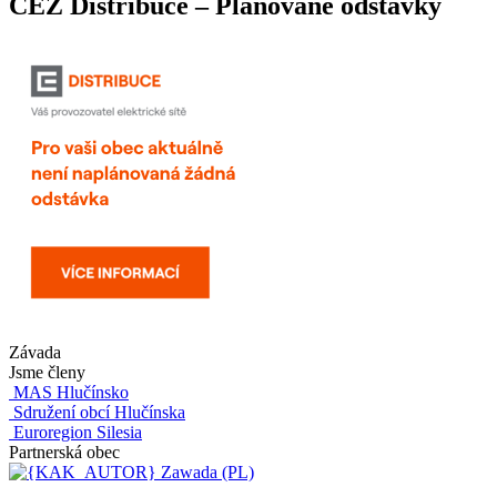
ČEZ Distribuce – Plánované odstávky
Závada
Jsme členy
MAS Hlučínsko
Sdružení obcí Hlučínska
Euroregion Silesia
Partnerská obec
Zawada (PL)