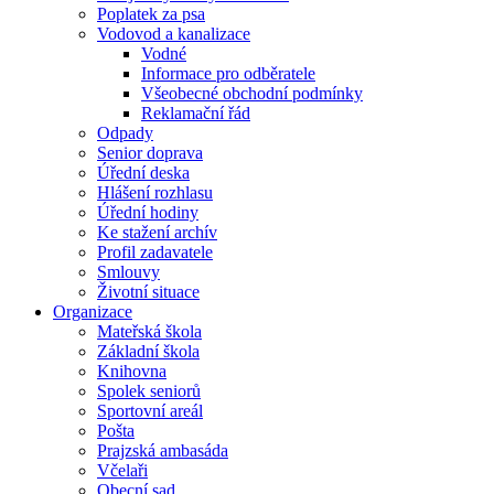
Poplatek za psa
Vodovod a kanalizace
Vodné
Informace pro odběratele
Všeobecné obchodní podmínky
Reklamační řád
Odpady
Senior doprava
Úřední deska
Hlášení rozhlasu
Úřední hodiny
Ke stažení archív
Profil zadavatele
Smlouvy
Životní situace
Organizace
Mateřská škola
Základní škola
Knihovna
Spolek seniorů
Sportovní areál
Pošta
Prajzská ambasáda
Včelaři
Obecní sad