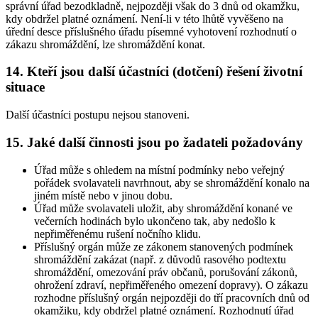
správní úřad bezodkladně, nejpozději však do 3 dnů od okamžku,
kdy obdržel platné oznámení. Není-li v této lhůtě vyvěšeno na
úřední desce příslušného úřadu písemné vyhotovení rozhodnutí o
zákazu shromáždění, lze shromáždění konat.
14. Kteří jsou další účastníci (dotčení) řešení životní
situace
Další účastníci postupu nejsou stanoveni.
15. Jaké další činnosti jsou po žadateli požadovány
Úřad může s ohledem na místní podmínky nebo veřejný
pořádek svolavateli navrhnout, aby se shromáždění konalo na
jiném místě nebo v jinou dobu.
Úřad může svolavateli uložit, aby shromáždění konané ve
večerních hodinách bylo ukončeno tak, aby nedošlo k
nepřiměřenému rušení nočního klidu.
Příslušný orgán může ze zákonem stanovených podmínek
shromáždění zakázat (např. z důvodů rasového podtextu
shromáždění, omezování práv občanů, porušování zákonů,
ohrožení zdraví, nepřiměřeného omezení dopravy). O zákazu
rozhodne příslušný orgán nejpozději do tří pracovních dnů od
okamžiku, kdy obdržel platné oznámení. Rozhodnutí úřad