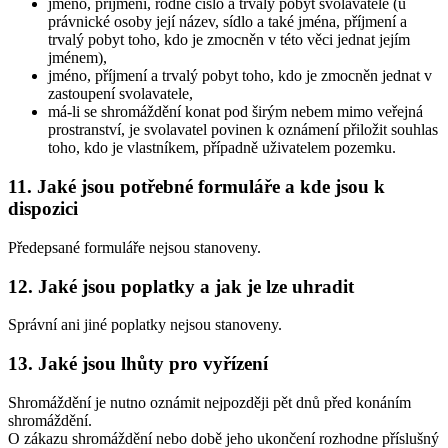
jméno, příjmení, rodné číslo a trvalý pobyt svolavatele (u
právnické osoby její název, sídlo a také jména, příjmení a
trvalý pobyt toho, kdo je zmocněn v této věci jednat jejím
jménem),
jméno, příjmení a trvalý pobyt toho, kdo je zmocněn jednat v
zastoupení svolavatele,
má-li se shromáždění konat pod širým nebem mimo veřejná
prostranství, je svolavatel povinen k oznámení přiložit souhlas
toho, kdo je vlastníkem, případně uživatelem pozemku.
11. Jaké jsou potřebné formuláře a kde jsou k
dispozici
Předepsané formuláře nejsou stanoveny.
12. Jaké jsou poplatky a jak je lze uhradit
Správní ani jiné poplatky nejsou stanoveny.
13. Jaké jsou lhůty pro vyřízení
Shromáždění je nutno oznámit nejpozději pět dnů před konáním
shromáždění.
O zákazu shromáždění nebo době jeho ukončení rozhodne příslušný