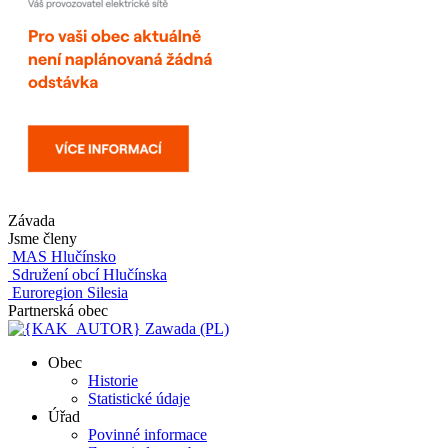
Závada
Jsme členy
MAS Hlučínsko
Sdružení obcí Hlučínska
Euroregion Silesia
Partnerská obec
Zawada (PL)
Obec
Historie
Statistické údaje
Úřad
Povinné informace