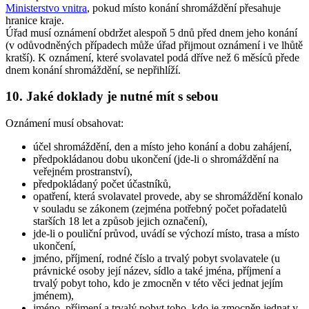
Ministerstvo vnitra
, pokud místo konání shromáždění přesahuje
hranice kraje.
Úřad musí oznámení obdržet alespoň 5 dnů před dnem jeho konání
(v odůvodněných případech může úřad přijmout oznámení i ve lhůtě
kratší). K oznámení, které svolavatel podá dříve než 6 měsíců přede
dnem konání shromáždění, se nepřihlíží.
10. Jaké doklady je nutné mít s sebou
Oznámení musí obsahovat:
účel shromáždění, den a místo jeho konání a dobu zahájení,
předpokládanou dobu ukončení (jde-li o shromáždění na
veřejném prostranství),
předpokládaný počet účastníků,
opatření, která svolavatel provede, aby se shromáždění konalo
v souladu se zákonem (zejména potřebný počet pořadatelů
starších 18 let a způsob jejich označení),
jde-li o pouliční průvod, uvádí se výchozí místo, trasa a místo
ukončení,
jméno, příjmení, rodné číslo a trvalý pobyt svolavatele (u
právnické osoby její název, sídlo a také jména, příjmení a
trvalý pobyt toho, kdo je zmocněn v této věci jednat jejím
jménem),
jméno, příjmení a trvalý pobyt toho, kdo je zmocněn jednat v