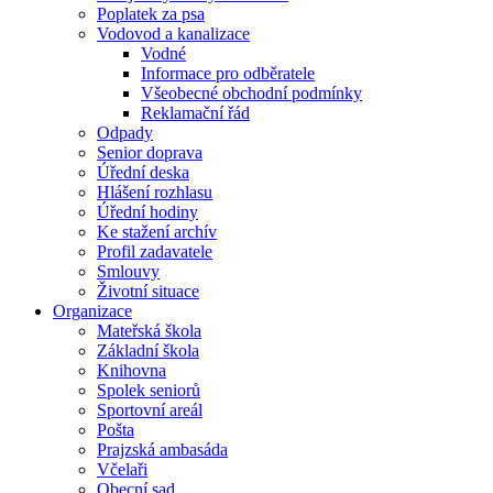
Poplatek za psa
Vodovod a kanalizace
Vodné
Informace pro odběratele
Všeobecné obchodní podmínky
Reklamační řád
Odpady
Senior doprava
Úřední deska
Hlášení rozhlasu
Úřední hodiny
Ke stažení archív
Profil zadavatele
Smlouvy
Životní situace
Organizace
Mateřská škola
Základní škola
Knihovna
Spolek seniorů
Sportovní areál
Pošta
Prajzská ambasáda
Včelaři
Obecní sad