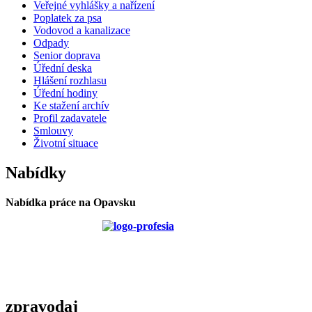
Veřejné vyhlášky a nařízení
Poplatek za psa
Vodovod a kanalizace
Odpady
Senior doprava
Úřední deska
Hlášení rozhlasu
Úřední hodiny
Ke stažení archív
Profil zadavatele
Smlouvy
Životní situace
Nabídky
Nabídka práce na Opavsku
zpravodaj