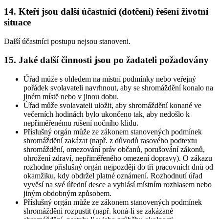
14. Kteří jsou další účastníci (dotčení) řešení životní
situace
Další účastníci postupu nejsou stanoveni.
15. Jaké další činnosti jsou po žadateli požadovány
Úřad může s ohledem na místní podmínky nebo veřejný
pořádek svolavateli navrhnout, aby se shromáždění konalo na
jiném místě nebo v jinou dobu.
Úřad může svolavateli uložit, aby shromáždění konané ve
večerních hodinách bylo ukončeno tak, aby nedošlo k
nepřiměřenému rušení nočního klidu.
Příslušný orgán může ze zákonem stanovených podmínek
shromáždění zakázat (např. z důvodů rasového podtextu
shromáždění, omezování práv občanů, porušování zákonů,
ohrožení zdraví, nepřiměřeného omezení dopravy). O zákazu
rozhodne příslušný orgán nejpozději do tří pracovních dnů od
okamžiku, kdy obdržel platné oznámení. Rozhodnutí úřad
vyvěsí na své úřední desce a vyhlásí místním rozhlasem nebo
jiným obdobným způsobem.
Příslušný orgán může ze zákonem stanovených podmínek
shromáždění rozpustit (např. koná-li se zakázané