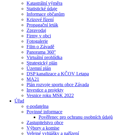
Katastrální výměra
Statistické údaje
Informace občanům
Krizové řízení
Propagační leták
Zpravodaj
Firmy v obci
Fotogalerie
Film o Závadě
Panorama 360°
Virtuální prohlídka
Strategický plán
Územní plán
DSP kanalizace a KČOV I.etapa
MA21
Plán rozvoje sportu obce Závada
Investice a projekty
Vesnice roku MSK 2022
Úřad
e-podatelna
Povinné informace
Pověřenec pro ochranu osobních údajů
Zastupitelstvo obce
Výbory a komise
Veřejné vyhlášky a nařízení