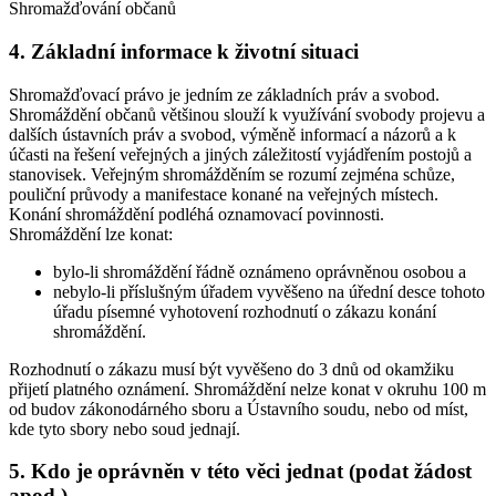
Shromažďování občanů
4. Základní informace k životní situaci
Shromažďovací právo je jedním ze základních práv a svobod.
Shromáždění občanů většinou slouží k využívání svobody projevu a
dalších ústavních práv a svobod, výměně informací a názorů a k
účasti na řešení veřejných a jiných záležitostí vyjádřením postojů a
stanovisek. Veřejným shromážděním se rozumí zejména schůze,
pouliční průvody a manifestace konané na veřejných místech.
Konání shromáždění podléhá oznamovací povinnosti.
Shromáždění lze konat:
bylo-li shromáždění řádně oznámeno oprávněnou osobou a
nebylo-li příslušným úřadem vyvěšeno na úřední desce tohoto
úřadu písemné vyhotovení rozhodnutí o zákazu konání
shromáždění.
Rozhodnutí o zákazu musí být vyvěšeno do 3 dnů od okamžiku
přijetí platného oznámení. Shromáždění nelze konat v okruhu 100 m
od budov zákonodárného sboru a Ústavního soudu, nebo od míst,
kde tyto sbory nebo soud jednají.
5. Kdo je oprávněn v této věci jednat (podat žádost
apod.)