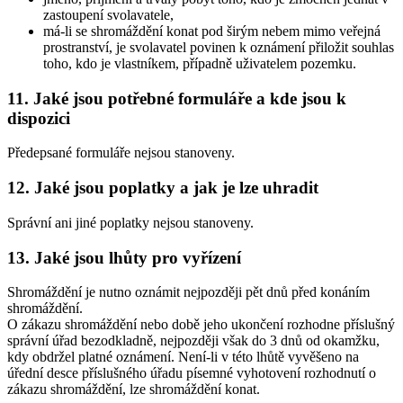
zastoupení svolavatele,
má-li se shromáždění konat pod širým nebem mimo veřejná
prostranství, je svolavatel povinen k oznámení přiložit souhlas
toho, kdo je vlastníkem, případně uživatelem pozemku.
11. Jaké jsou potřebné formuláře a kde jsou k
dispozici
Předepsané formuláře nejsou stanoveny.
12. Jaké jsou poplatky a jak je lze uhradit
Správní ani jiné poplatky nejsou stanoveny.
13. Jaké jsou lhůty pro vyřízení
Shromáždění je nutno oznámit nejpozději pět dnů před konáním
shromáždění.
O zákazu shromáždění nebo době jeho ukončení rozhodne příslušný
správní úřad bezodkladně, nejpozději však do 3 dnů od okamžku,
kdy obdržel platné oznámení. Není-li v této lhůtě vyvěšeno na
úřední desce příslušného úřadu písemné vyhotovení rozhodnutí o
zákazu shromáždění, lze shromáždění konat.