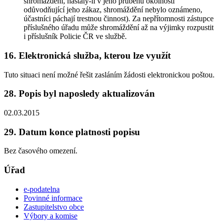
shromáždění, nastaly-li v jeho průběhu okolnosti
odůvodňující jeho zákaz, shromáždění nebylo oznámeno,
účastníci páchají trestnou činnost). Za nepřítomnosti zástupce
příslušného úřadu může shromáždění až na výjimky rozpustit
i příslušník Policie ČR ve službě.
16. Elektronická služba, kterou lze využít
Tuto situaci není možné řešit zasláním žádosti elektronickou poštou.
28. Popis byl naposledy aktualizován
02.03.2015
29. Datum konce platnosti popisu
Bez časového omezení.
Úřad
e-podatelna
Povinné informace
Zastupitelstvo obce
Výbory a komise