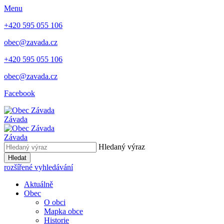
Menu
+420 595 055 106
obec@zavada.cz
+420 595 055 106
obec@zavada.cz
Facebook
Závada
Závada
Hledaný výraz
Hledat
rozšířené vyhledávání
Aktuálně
Obec
O obci
Mapka obce
Historie