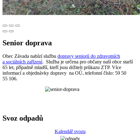
Senior doprava
Obec Závada nabízí službu
dopravy seniorů do zdravotních
a sociálních zařízení
. Služba je určena pro občany naší obce starší
65 let, případně mladší, kteří jsou držiteli průkazu ZTP. Více
informací a objednávky dopravy na OÚ, telefonní číslo: 59 50
55 106.
Svoz odpadů
Kalendář svozu