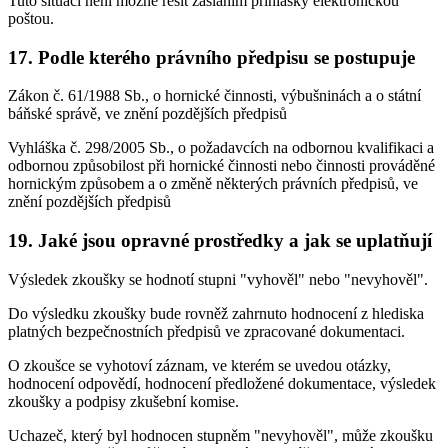
Tuto situaci není možné řešit zasláním přihlášky elektronickou
poštou.
17. Podle kterého právního předpisu se postupuje
Zákon č. 61/1988 Sb., o hornické činnosti, výbušninách a o státní
báňské správě, ve znění pozdějších předpisů
Vyhláška č. 298/2005 Sb., o požadavcích na odbornou kvalifikaci a
odbornou způsobilost při hornické činnosti nebo činnosti prováděné
hornickým způsobem a o změně některých právních předpisů, ve
znění pozdějších předpisů
19. Jaké jsou opravné prostředky a jak se uplatňují
Výsledek zkoušky se hodnotí stupni "vyhověl" nebo "nevyhověl".
Do výsledku zkoušky bude rovněž zahrnuto hodnocení z hlediska
platných bezpečnostních předpisů ve zpracované dokumentaci.
O zkoušce se vyhotoví záznam, ve kterém se uvedou otázky,
hodnocení odpovědí, hodnocení předložené dokumentace, výsledek
zkoušky a podpisy zkušební komise.
Uchazeč, který byl hodnocen stupněm "nevyhověl", může zkoušku