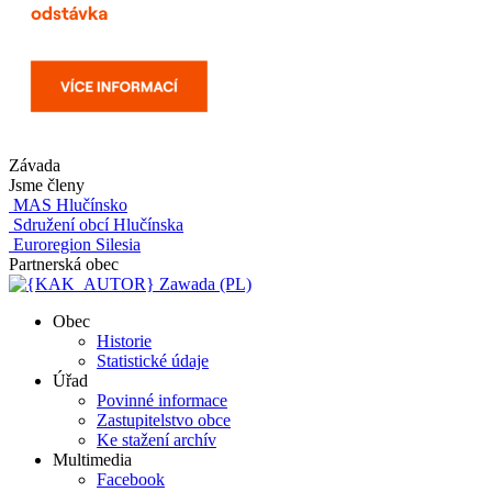
Závada
Jsme členy
MAS Hlučínsko
Sdružení obcí Hlučínska
Euroregion Silesia
Partnerská obec
Zawada (PL)
Obec
Historie
Statistické údaje
Úřad
Povinné informace
Zastupitelstvo obce
Ke stažení archív
Multimedia
Facebook