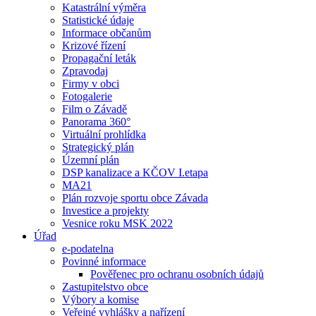
Katastrální výměra
Statistické údaje
Informace občanům
Krizové řízení
Propagační leták
Zpravodaj
Firmy v obci
Fotogalerie
Film o Závadě
Panorama 360°
Virtuální prohlídka
Strategický plán
Územní plán
DSP kanalizace a KČOV I.etapa
MA21
Plán rozvoje sportu obce Závada
Investice a projekty
Vesnice roku MSK 2022
Úřad
e-podatelna
Povinné informace
Pověřenec pro ochranu osobních údajů
Zastupitelstvo obce
Výbory a komise
Veřejné vyhlášky a nařízení