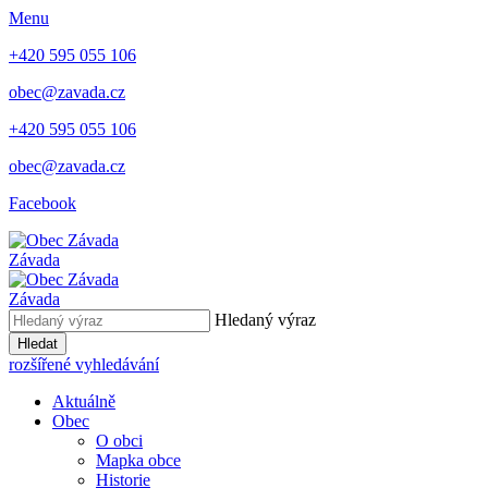
Menu
+420 595 055 106
obec@zavada.cz
+420 595 055 106
obec@zavada.cz
Facebook
Závada
Závada
Hledaný výraz
Hledat
rozšířené vyhledávání
Aktuálně
Obec
O obci
Mapka obce
Historie