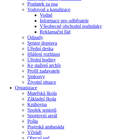
Poplatek za psa
Vodovod a kanalizace
Vodné
Informace pro odběratele
Všeobecné obchodní podmínky
Reklamační řád
Odpady
Senior doprava
Úřední deska
Hlášení rozhlasu
Úřední hodiny
Ke stažení archív
Profil zadavatele
Smlouvy
Životní situace
Organizace
Mateřská škola
Základní škola
Knihovna
Spolek seniorů
Sportovní areál
Pošta
Prajzská ambasáda
Včelaři
Obecní sad