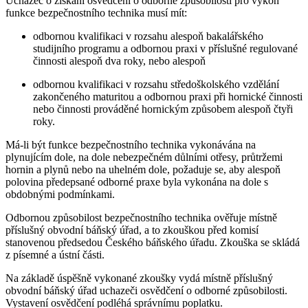
Uchazeč o získání osvědčení o odborné způsobilosti pro výkon
funkce bezpečnostního technika musí mít:
odbornou kvalifikaci v rozsahu alespoň bakalářského
studijního programu a odbornou praxi v příslušné regulované
činnosti alespoň dva roky, nebo alespoň
odbornou kvalifikaci v rozsahu středoškolského vzdělání
zakončeného maturitou a odbornou praxi při hornické činnosti
nebo činnosti prováděné hornickým způsobem alespoň čtyři
roky.
Má-li být funkce bezpečnostního technika vykonávána na
plynujícím dole, na dole nebezpečném důlními otřesy, průtržemi
hornin a plynů nebo na uhelném dole, požaduje se, aby alespoň
polovina předepsané odborné praxe byla vykonána na dole s
obdobnými podmínkami.
Odbornou způsobilost bezpečnostního technika ověřuje místně
příslušný obvodní báňský úřad, a to zkouškou před komisí
stanovenou předsedou Českého báňského úřadu. Zkouška se skládá
z písemné a ústní části.
Na základě úspěšně vykonané zkoušky vydá místně příslušný
obvodní báňský úřad uchazeči osvědčení o odborné způsobilosti.
Vystavení osvědčení podléhá správnímu poplatku.