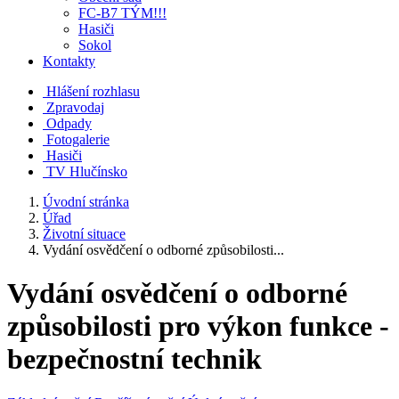
FC-B7 TÝM!!!
Hasiči
Sokol
Kontakty
Hlášení rozhlasu
Zpravodaj
Odpady
Fotogalerie
Hasiči
TV Hlučínsko
Úvodní stránka
Úřad
Životní situace
Vydání osvědčení o odborné způsobilosti...
Vydání osvědčení o odborné
způsobilosti pro výkon funkce -
bezpečnostní technik