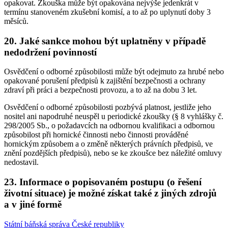
opakovat. Zkouška může být opakována nejvýše jedenkrát v
termínu stanoveném zkušební komisí, a to až po uplynutí doby 3
měsíců.
20. Jaké sankce mohou být uplatněny v případě
nedodržení povinností
Osvědčení o odborné způsobilosti může být odejmuto za hrubé nebo
opakované porušení předpisů k zajištění bezpečnosti a ochrany
zdraví při práci a bezpečnosti provozu, a to až na dobu 3 let.
Osvědčení o odborné způsobilosti pozbývá platnost, jestliže jeho
nositel ani napodruhé neuspěl u periodické zkoušky (§ 8 vyhlášky č.
298/2005 Sb., o požadavcích na odbornou kvalifikaci a odbornou
způsobilost při hornické činnosti nebo činnosti prováděné
hornickým způsobem a o změně některých právních předpisů, ve
znění pozdějších předpisů), nebo se ke zkoušce bez náležité omluvy
nedostavil.
23. Informace o popisovaném postupu (o řešení
životní situace) je možné získat také z jiných zdrojů
a v jiné formě
Státní báňská správa České republiky