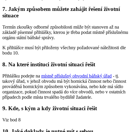
7. Jakým způsobem můžete zahájit řešení životní
situace
Termín zkoušky odborné způsobilosti může být stanoven až na
základě písemné přihlášky, kterou je třeba podat místně příslušnému
orgánu státní báňské správy.
K přihlášce musí být přiloženy všechny požadované náležitosti dle
bodu 10.
8. Na které instituci životní situaci řešit
Přihlášku podejte na
místně příslušný obvodní báňský úřad
- tj.
takový úřad, v jehož obvodu má být hornická činnost nebo činnost
prováděná hornickým způsobem vykonávána, nebo kde má sídlo
organizace, pokud činnost spadá do více obvodů, nebo v ostatních
případech podle místa trvalého bydliště žadatele.
9. Kde, s kým a kdy životní situaci řešit
Viz bod 8
10. Jaké doklady je nutné mít s sebou