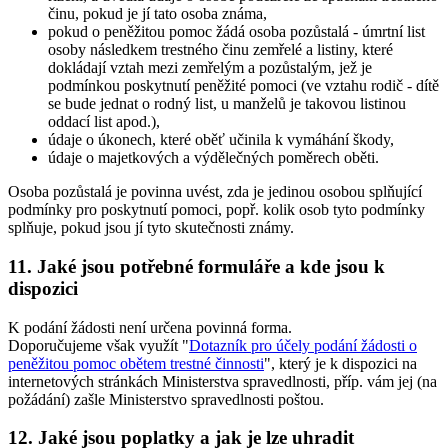
činu, pokud je jí tato osoba známa,
pokud o peněžitou pomoc žádá osoba pozůstalá - úmrtní list
osoby následkem trestného činu zemřelé a listiny, které
dokládají vztah mezi zemřelým a pozůstalým, jež je
podmínkou poskytnutí peněžité pomoci (ve vztahu rodič - dítě
se bude jednat o rodný list, u manželů je takovou listinou
oddací list apod.),
údaje o úkonech, které oběť učinila k vymáhání škody,
údaje o majetkových a výdělečných poměrech oběti.
Osoba pozůstalá je povinna uvést, zda je jedinou osobou splňující
podmínky pro poskytnutí pomoci, popř. kolik osob tyto podmínky
splňuje, pokud jsou jí tyto skutečnosti známy.
11. Jaké jsou potřebné formuláře a kde jsou k
dispozici
K podání žádosti není určena povinná forma.
Doporučujeme však využít "
Dotazník pro účely podání žádosti o
peněžitou pomoc obětem trestné činnosti
", který je k dispozici na
internetových stránkách Ministerstva spravedlnosti, příp. vám jej (na
požádání) zašle Ministerstvo spravedlnosti poštou.
12. Jaké jsou poplatky a jak je lze uhradit