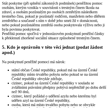
Stát poskytne (při splnění zákonných podmínek) peněžitou pomoc
osobám, kterým vznikla v souvislosti s trestným činem škoda na
zdraví, a osobám pozůstalým po osobách zemřelým následkem
trestného činu, pokud je pozůstalý rodičem, manželem nebo dítětem
zemřelého a současně s ním v době jeho smrti žil v domácnosti,
nebo pokud pozůstalému zemřelá osoba poskytovala výživu nebo ji
byla povinna poskytovat.
Peněžitá pomoc spočívá v jednorázovém poskytnutí peněžní částky
k překlenutí zhoršené sociální situace způsobené trestným činem.
5. Kdo je oprávněn v této věci jednat (podat žádost
apod.)
Na poskytnutí peněžité pomoci má nárok:
státní občan České republiky, pokud má na území České
republiky místo trvalého pobytu nebo pokud se na území
České republiky obvykle zdržuje,
cizinec, pokud na území České republiky v souladu se
zvláštními právními předpisy pobývá nepřetržitě po dobu delší
než 90 dnů,
cizinec, který požádal o udělení azylu nebo kterému byl
udělen azyl na území České republiky,
osoba, která má místo trvalého pobytu nebo se obvykle