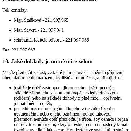
Tel. kontakty:
Mgr. Staňková - 221 997 965
Mgr. Severa - 221 997 941
sekretariát ředitele odboru - 221 997 966
Fax: 221 997 967
10. Jaké doklady je nutné mít s sebou
Musíte předložit žádost, ve které je třeba uvést - jméno a příjmení
oběti, datum jejího narození, bydliště a rodné číslo, a připojit k ní:
jestliže je oběť zastoupena jinou osobou (zástupcem) na
základě zákonného zastoupení (např. nezletilé dítě svým
rodičem) nebo na základě dohody o plné moci - oprávnění
jednat jménem oběti,
poslední rozhodnutí orgánu činného v trestním řízení o
trestném činu nebo o jeho oznámení, pokud takovou
písemnost nemůže oběť předložit, je třeba, aby označila orgán
činný v trestním řízení, který o trestném činu naposledy konal
řízení, a uvedla údaje o osobě podezřelé ze spáchání trestného