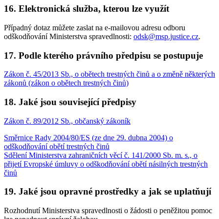
16. Elektronická služba, kterou lze využít
Případný dotaz můžete zaslat na e-mailovou adresu odboru
odškodňování Ministerstva spravedlnosti:
odsk@msp.justice.cz
.
17. Podle kterého právního předpisu se postupuje
Zákon č. 45/2013 Sb., o obětech trestných činů a o změně některých
zákonů (zákon o obětech trestných činů)
18. Jaké jsou související předpisy
Zákon č. 89/2012 Sb., občanský zákoník
Směrnice Rady 2004/80/ES (ze dne 29. dubna 2004) o
odškodňování obětí trestných činů
Sdělení Ministerstva zahraničních věcí č. 141/2000 Sb. m. s., o
přijetí Evropské úmluvy o odškodňování obětí násilných trestných
činů
19. Jaké jsou opravné prostředky a jak se uplatňují
Rozhodnutí Ministerstva spravedlnosti o žádosti o peněžitou pomoc