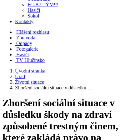
FC-B7 TÝM!!!
Hasiči
Sokol
Kontakty
Hlášení rozhlasu
Zpravodaj
Odpady
Fotogalerie
Hasiči
TV Hlučínsko
Úvodní stránka
Úřad
Životní situace
Zhoršení sociální situace v důsledku...
Zhoršení sociální situace v
důsledku škody na zdraví
způsobené trestným činem,
které zakládá právo na