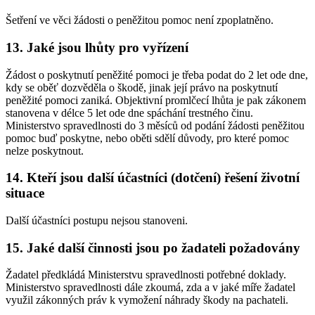
Šetření ve věci žádosti o peněžitou pomoc není zpoplatněno.
13. Jaké jsou lhůty pro vyřízení
Žádost o poskytnutí peněžité pomoci je třeba podat do 2 let ode dne,
kdy se oběť dozvěděla o škodě, jinak její právo na poskytnutí
peněžité pomoci zaniká. Objektivní promlčecí lhůta je pak zákonem
stanovena v délce 5 let ode dne spáchání trestného činu.
Ministerstvo spravedlnosti do 3 měsíců od podání žádosti peněžitou
pomoc buď poskytne, nebo oběti sdělí důvody, pro které pomoc
nelze poskytnout.
14. Kteří jsou další účastníci (dotčení) řešení životní
situace
Další účastníci postupu nejsou stanoveni.
15. Jaké další činnosti jsou po žadateli požadovány
Žadatel předkládá Ministerstvu spravedlnosti potřebné doklady.
Ministerstvo spravedlnosti dále zkoumá, zda a v jaké míře žadatel
využil zákonných práv k vymožení náhrady škody na pachateli.