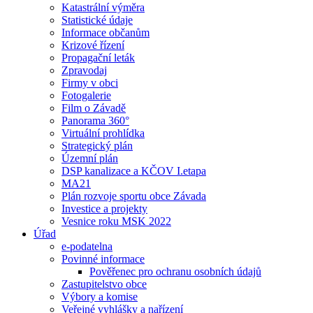
Katastrální výměra
Statistické údaje
Informace občanům
Krizové řízení
Propagační leták
Zpravodaj
Firmy v obci
Fotogalerie
Film o Závadě
Panorama 360°
Virtuální prohlídka
Strategický plán
Územní plán
DSP kanalizace a KČOV I.etapa
MA21
Plán rozvoje sportu obce Závada
Investice a projekty
Vesnice roku MSK 2022
Úřad
e-podatelna
Povinné informace
Pověřenec pro ochranu osobních údajů
Zastupitelstvo obce
Výbory a komise
Veřejné vyhlášky a nařízení