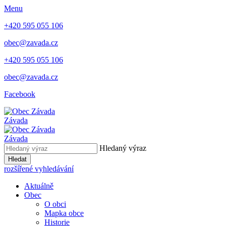
Menu
+420 595 055 106
obec@zavada.cz
+420 595 055 106
obec@zavada.cz
Facebook
Závada
Závada
Hledaný výraz
Hledat
rozšířené vyhledávání
Aktuálně
Obec
O obci
Mapka obce
Historie