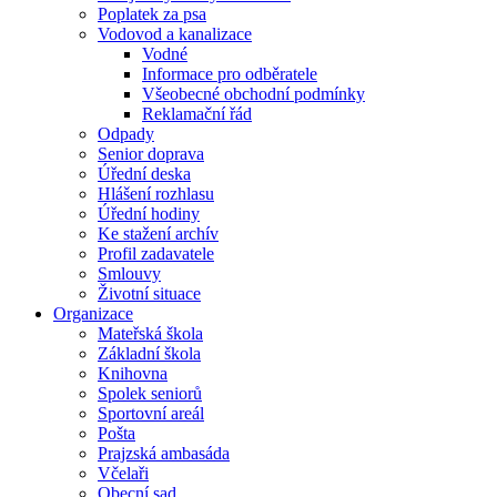
Poplatek za psa
Vodovod a kanalizace
Vodné
Informace pro odběratele
Všeobecné obchodní podmínky
Reklamační řád
Odpady
Senior doprava
Úřední deska
Hlášení rozhlasu
Úřední hodiny
Ke stažení archív
Profil zadavatele
Smlouvy
Životní situace
Organizace
Mateřská škola
Základní škola
Knihovna
Spolek seniorů
Sportovní areál
Pošta
Prajzská ambasáda
Včelaři
Obecní sad