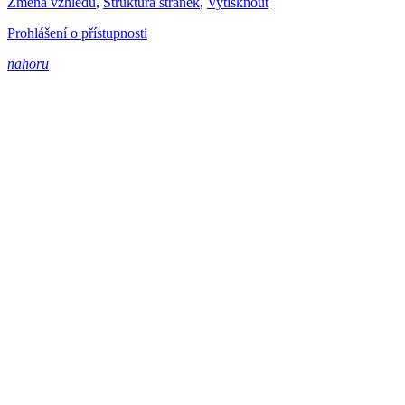
Změna vzhledu
,
Struktura stránek
,
Vytisknout
Prohlášení o přístupnosti
nahoru