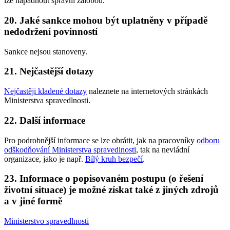
lze napadnout správní žalobou.
20. Jaké sankce mohou být uplatněny v případě
nedodržení povinností
Sankce nejsou stanoveny.
21. Nejčastější dotazy
Nejčastěji kladené dotazy
naleznete na internetových stránkách
Ministerstva spravedlnosti.
22. Další informace
Pro podrobnější informace se lze obrátit, jak na pracovníky
odboru
odškodňování Ministerstva spravedlnosti
, tak na nevládní
organizace, jako je např.
Bílý kruh bezpečí
.
23. Informace o popisovaném postupu (o řešení
životní situace) je možné získat také z jiných zdrojů
a v jiné formě
Ministerstvo spravedlnosti