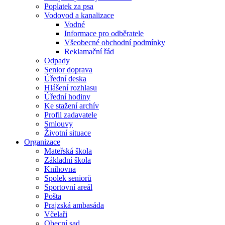
Poplatek za psa
Vodovod a kanalizace
Vodné
Informace pro odběratele
Všeobecné obchodní podmínky
Reklamační řád
Odpady
Senior doprava
Úřední deska
Hlášení rozhlasu
Úřední hodiny
Ke stažení archív
Profil zadavatele
Smlouvy
Životní situace
Organizace
Mateřská škola
Základní škola
Knihovna
Spolek seniorů
Sportovní areál
Pošta
Prajzská ambasáda
Včelaři
Obecní sad