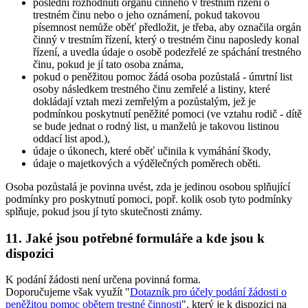
poslední rozhodnutí orgánu činného v trestním řízení o
trestném činu nebo o jeho oznámení, pokud takovou
písemnost nemůže oběť předložit, je třeba, aby označila orgán
činný v trestním řízení, který o trestném činu naposledy konal
řízení, a uvedla údaje o osobě podezřelé ze spáchání trestného
činu, pokud je jí tato osoba známa,
pokud o peněžitou pomoc žádá osoba pozůstalá - úmrtní list
osoby následkem trestného činu zemřelé a listiny, které
dokládají vztah mezi zemřelým a pozůstalým, jež je
podmínkou poskytnutí peněžité pomoci (ve vztahu rodič - dítě
se bude jednat o rodný list, u manželů je takovou listinou
oddací list apod.),
údaje o úkonech, které oběť učinila k vymáhání škody,
údaje o majetkových a výdělečných poměrech oběti.
Osoba pozůstalá je povinna uvést, zda je jedinou osobou splňující
podmínky pro poskytnutí pomoci, popř. kolik osob tyto podmínky
splňuje, pokud jsou jí tyto skutečnosti známy.
11. Jaké jsou potřebné formuláře a kde jsou k
dispozici
K podání žádosti není určena povinná forma.
Doporučujeme však využít "
Dotazník pro účely podání žádosti o
peněžitou pomoc obětem trestné činnosti
", který je k dispozici na