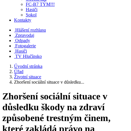
FC-B7 TÝM!!!
Hasiči
Sokol
Kontakty
Hlášení rozhlasu
Zpravodaj
Odpady
Fotogalerie
Hasiči
TV Hlučínsko
Úvodní stránka
Úřad
Životní situace
Zhoršení sociální situace v důsledku...
Zhoršení sociální situace v
důsledku škody na zdraví
způsobené trestným činem,
které zakládá právo na