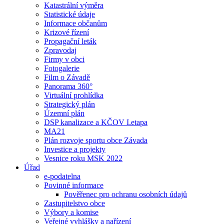
Katastrální výměra
Statistické údaje
Informace občanům
Krizové řízení
Propagační leták
Zpravodaj
Firmy v obci
Fotogalerie
Film o Závadě
Panorama 360°
Virtuální prohlídka
Strategický plán
Územní plán
DSP kanalizace a KČOV I.etapa
MA21
Plán rozvoje sportu obce Závada
Investice a projekty
Vesnice roku MSK 2022
Úřad
e-podatelna
Povinné informace
Pověřenec pro ochranu osobních údajů
Zastupitelstvo obce
Výbory a komise
Veřejné vyhlášky a nařízení