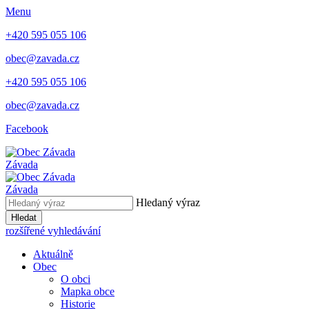
Menu
+420 595 055 106
obec@zavada.cz
+420 595 055 106
obec@zavada.cz
Facebook
Závada
Závada
Hledaný výraz
Hledat
rozšířené vyhledávání
Aktuálně
Obec
O obci
Mapka obce
Historie