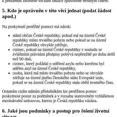
k překlenutí zhoršené sociální situace způsobené trestným činem.
5. Kdo je oprávněn v této věci jednat (podat žádost
apod.)
Na poskytnutí peněžité pomoci má nárok:
státní občan České republiky, pokud má na území České
republiky místo trvalého pobytu nebo pokud se na území
České republiky obvykle zdržuje,
cizinec, pokud na území České republiky v souladu se
zvláštními právními předpisy pobývá nepřetržitě po dobu delší
než 90 dnů,
cizinec, který požádal o udělení azylu nebo kterému byl
udělen azyl na území České republiky,
osoba, která má místo trvalého pobytu nebo se obvykle
zdržuje na území jiného členského státu Evropské unie,
pokud se na území České republiky stala obětí trestného činu.
Ostatním cizím státním příslušníkům lze peněžitou pomoc
poskytnout pouze za podmínek a v rozsahu stanoveném vyhlášenou
mezinárodní smlouvou, kterou je Česká republika vázána.
6. Jaké jsou podmínky a postup pro řešení životní
situace