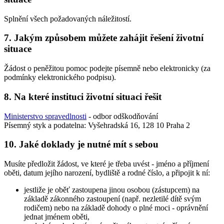
Splnění všech požadovaných náležitostí.
7. Jakým způsobem můžete zahájit řešení životní
situace
Žádost o peněžitou pomoc podejte písemně nebo elektronicky (za
podmínky elektronického podpisu).
8. Na které instituci životní situaci řešit
Ministerstvo spravedlnosti
- odbor odškodňování
Písemný styk a podatelna: Vyšehradská 16, 128 10 Praha 2
10. Jaké doklady je nutné mít s sebou
Musíte předložit žádost, ve které je třeba uvést - jméno a příjmení
oběti, datum jejího narození, bydliště a rodné číslo, a připojit k ní:
jestliže je oběť zastoupena jinou osobou (zástupcem) na
základě zákonného zastoupení (např. nezletilé dítě svým
rodičem) nebo na základě dohody o plné moci - oprávnění
jednat jménem oběti,