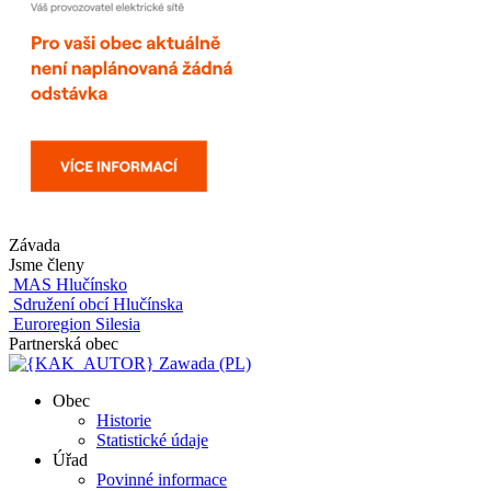
Závada
Jsme členy
MAS Hlučínsko
Sdružení obcí Hlučínska
Euroregion Silesia
Partnerská obec
Zawada (PL)
Obec
Historie
Statistické údaje
Úřad
Povinné informace