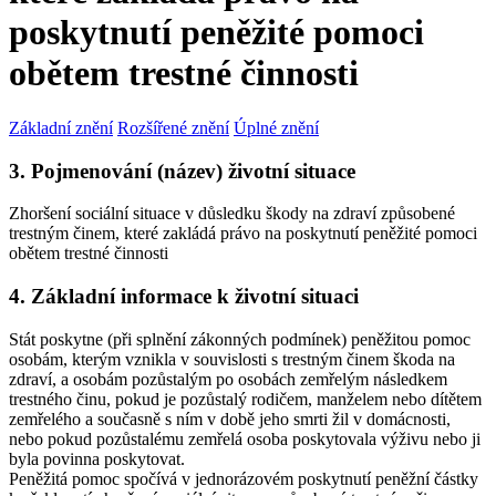
poskytnutí peněžité pomoci
obětem trestné činnosti
Základní znění
Rozšířené znění
Úplné znění
3. Pojmenování (název) životní situace
Zhoršení sociální situace v důsledku škody na zdraví způsobené
trestným činem, které zakládá právo na poskytnutí peněžité pomoci
obětem trestné činnosti
4. Základní informace k životní situaci
Stát poskytne (při splnění zákonných podmínek) peněžitou pomoc
osobám, kterým vznikla v souvislosti s trestným činem škoda na
zdraví, a osobám pozůstalým po osobách zemřelým následkem
trestného činu, pokud je pozůstalý rodičem, manželem nebo dítětem
zemřelého a současně s ním v době jeho smrti žil v domácnosti,
nebo pokud pozůstalému zemřelá osoba poskytovala výživu nebo ji
byla povinna poskytovat.
Peněžitá pomoc spočívá v jednorázovém poskytnutí peněžní částky