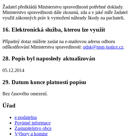
Žadatel předkládá Ministerstvu spravedlnosti potřebné doklady.
Ministerstvo spravedlnosti dále zkoumá, zda a v jaké míře žadatel
využil zákonných práv k vymožení náhrady škody na pachateli.
16. Elektronická služba, kterou lze využít
Případný dotaz můžete zaslat na e-mailovou adresu odboru
odškodňování Ministerstva spravedlnosti:
odsk@msp.justice.cz
.
28. Popis byl naposledy aktualizován
05.12.2014
29. Datum konce platnosti popisu
Bez časového omezení.
Úřad
e-podatelna
Povinné informace
Zastupitelstvo obce
Výbory a komise