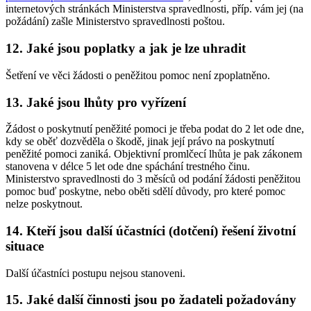
internetových stránkách Ministerstva spravedlnosti, příp. vám jej (na
požádání) zašle Ministerstvo spravedlnosti poštou.
12. Jaké jsou poplatky a jak je lze uhradit
Šetření ve věci žádosti o peněžitou pomoc není zpoplatněno.
13. Jaké jsou lhůty pro vyřízení
Žádost o poskytnutí peněžité pomoci je třeba podat do 2 let ode dne,
kdy se oběť dozvěděla o škodě, jinak její právo na poskytnutí
peněžité pomoci zaniká. Objektivní promlčecí lhůta je pak zákonem
stanovena v délce 5 let ode dne spáchání trestného činu.
Ministerstvo spravedlnosti do 3 měsíců od podání žádosti peněžitou
pomoc buď poskytne, nebo oběti sdělí důvody, pro které pomoc
nelze poskytnout.
14. Kteří jsou další účastníci (dotčení) řešení životní
situace
Další účastníci postupu nejsou stanoveni.
15. Jaké další činnosti jsou po žadateli požadovány