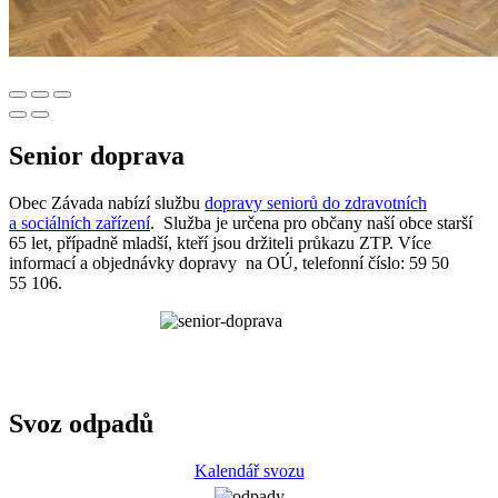
Senior doprava
Obec Závada nabízí službu
dopravy seniorů do zdravotních
a sociálních zařízení
. Služba je určena pro občany naší obce starší
65 let, případně mladší, kteří jsou držiteli průkazu ZTP. Více
informací a objednávky dopravy na OÚ, telefonní číslo: 59 50
55 106.
Svoz odpadů
Kalendář svozu