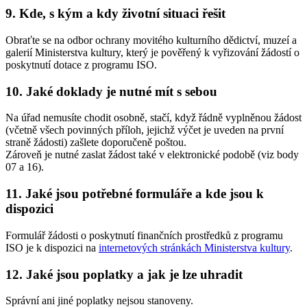
9. Kde, s kým a kdy životní situaci řešit
Obraťte se na odbor ochrany movitého kulturního dědictví, muzeí a
galerií Ministerstva kultury, který je pověřený k vyřizování žádostí o
poskytnutí dotace z programu ISO.
10. Jaké doklady je nutné mít s sebou
Na úřad nemusíte chodit osobně, stačí, když řádně vyplněnou žádost
(včetně všech povinných příloh, jejichž výčet je uveden na první
straně žádosti) zašlete doporučeně poštou.
Zároveň je nutné zaslat žádost také v elektronické podobě (viz body
07 a 16).
11. Jaké jsou potřebné formuláře a kde jsou k
dispozici
Formulář žádosti o poskytnutí finančních prostředků z programu
ISO je k dispozici na
internetových stránkách Ministerstva kultury
.
12. Jaké jsou poplatky a jak je lze uhradit
Správní ani jiné poplatky nejsou stanoveny.