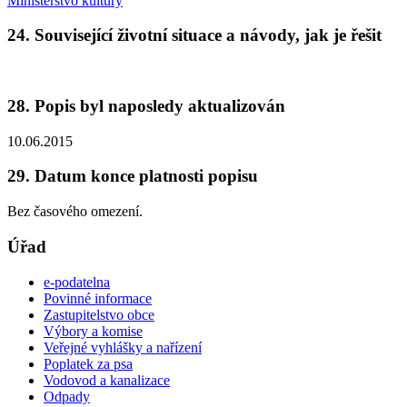
Ministerstvo kultury
24. Související životní situace a návody, jak je řešit
28. Popis byl naposledy aktualizován
10.06.2015
29. Datum konce platnosti popisu
Bez časového omezení.
Úřad
e-podatelna
Povinné informace
Zastupitelstvo obce
Výbory a komise
Veřejné vyhlášky a nařízení
Poplatek za psa
Vodovod a kanalizace
Odpady