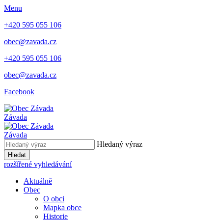
Menu
+420 595 055 106
obec@zavada.cz
+420 595 055 106
obec@zavada.cz
Facebook
Závada
Závada
Hledaný výraz
Hledat
rozšířené vyhledávání
Aktuálně
Obec
O obci
Mapka obce
Historie