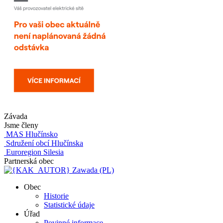
Závada
Jsme členy
MAS Hlučínsko
Sdružení obcí Hlučínska
Euroregion Silesia
Partnerská obec
Zawada (PL)
Obec
Historie
Statistické údaje
Úřad
Povinné informace