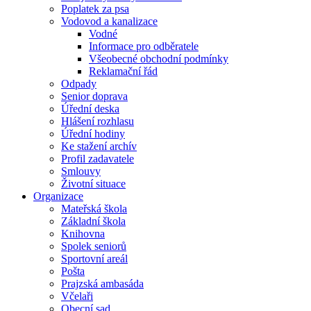
Poplatek za psa
Vodovod a kanalizace
Vodné
Informace pro odběratele
Všeobecné obchodní podmínky
Reklamační řád
Odpady
Senior doprava
Úřední deska
Hlášení rozhlasu
Úřední hodiny
Ke stažení archív
Profil zadavatele
Smlouvy
Životní situace
Organizace
Mateřská škola
Základní škola
Knihovna
Spolek seniorů
Sportovní areál
Pošta
Prajzská ambasáda
Včelaři
Obecní sad