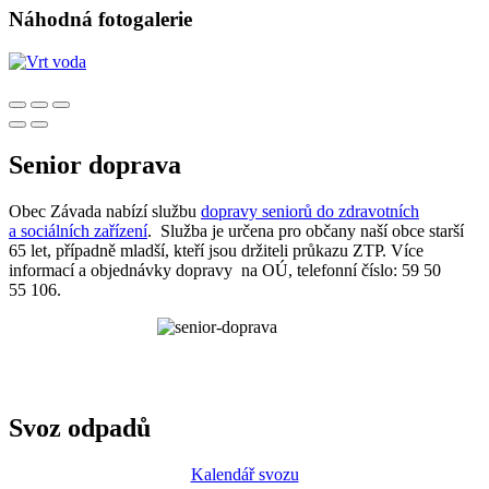
Náhodná fotogalerie
Senior doprava
Obec Závada nabízí službu
dopravy seniorů do zdravotních
a sociálních zařízení
. Služba je určena pro občany naší obce starší
65 let, případně mladší, kteří jsou držiteli průkazu ZTP. Více
informací a objednávky dopravy na OÚ, telefonní číslo: 59 50
55 106.
Svoz odpadů
Kalendář svozu