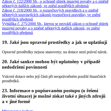
Zákon č. 122/2000 Sb., o ochraně sbírek muzejní povahy a o změně
některých dalších zákonů, ve znění pozdějších předpisů
Zákon č. 218/2000 Sb., o rozpočtových pravidlech a o změně
některých souvisejících zákonů (rozpočtová pravidla), ve znění
pozdějších předpisů
Vyhláška č. 275/2000 Sb., kterou se provádí zákon o ochraně sbírek
muzejní povahy a o změně některých dalších zákonů, ve znění
pozdějších předpisů
19. Jaké jsou opravné prostředky a jak se uplatňují
Opravné prostředky nejsou stanoveny; na dotace není právní nárok.
20. Jaké sankce mohou být uplatněny v případě
nedodržení povinností
Vrácení dotace nebo její části při neoprávněném použití finančních
prostředků.
23. Informace o popisovaném postupu (o řešení
životní situace) je možné získat také z jiných zdrojů
a v jiné formě