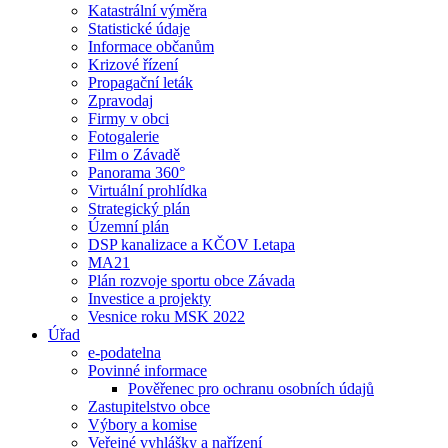
Katastrální výměra
Statistické údaje
Informace občanům
Krizové řízení
Propagační leták
Zpravodaj
Firmy v obci
Fotogalerie
Film o Závadě
Panorama 360°
Virtuální prohlídka
Strategický plán
Územní plán
DSP kanalizace a KČOV I.etapa
MA21
Plán rozvoje sportu obce Závada
Investice a projekty
Vesnice roku MSK 2022
Úřad
e-podatelna
Povinné informace
Pověřenec pro ochranu osobních údajů
Zastupitelstvo obce
Výbory a komise
Veřejné vyhlášky a nařízení