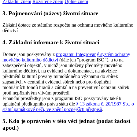
Základní znění
Rozšířené znění
Úplné znění
3. Pojmenování (název) životní situace
Získání dotace ze státního rozpočtu na ochranu movitého kulturního
dědictví
4. Základní informace k životní situaci
Dotace jsou poskytovány z
programu Integrovaný systém ochrany
movitého kulturního dědictví
(dále jen "program ISO"), a to na
zabezpečení objektů, v nichž jsou uloženy předměty movitého
kulturního dědictví, na evidenci a dokumentaci, na akvizice
předmětů kulturní povahy mimořádného významu do sbírek
zapsaných v centrální evidenci sbírek nebo pro doplnění
mobilárních fondů hradů a zámků a na preventivní ochranu sbírek
proti nepříznivým vlivům prostředí.
Finanční prostředky jsou z programu ISO poskytovány také k
uplatnění předkupního práva státu dle
§ 13 zákona č. 20/1987 Sb., o
státní památkové péči, ve znění pozdějších předpisů
.
5. Kdo je oprávněn v této věci jednat (podat žádost
apod.)