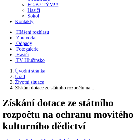
FC-B7 TÝM!!!
Hasiči
Sokol
Kontakty
Hlášení rozhlasu
Zpravodaj
Odpady
Fotogalerie
Hasiči
TV Hlučínsko
Úvodní stránka
Úřad
Životní situace
Získání dotace ze státního rozpočtu na...
Získání dotace ze státního
rozpočtu na ochranu movitého
kulturního dědictví