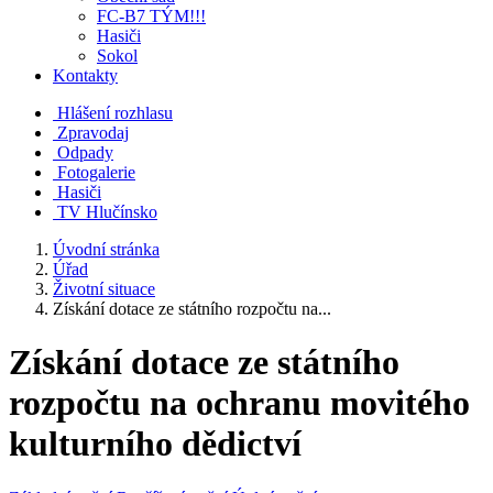
FC-B7 TÝM!!!
Hasiči
Sokol
Kontakty
Hlášení rozhlasu
Zpravodaj
Odpady
Fotogalerie
Hasiči
TV Hlučínsko
Úvodní stránka
Úřad
Životní situace
Získání dotace ze státního rozpočtu na...
Získání dotace ze státního
rozpočtu na ochranu movitého
kulturního dědictví