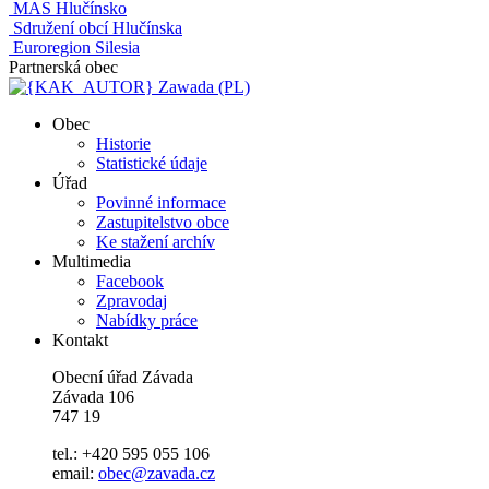
MAS Hlučínsko
Sdružení obcí Hlučínska
Euroregion Silesia
Partnerská obec
Zawada (PL)
Obec
Historie
Statistické údaje
Úřad
Povinné informace
Zastupitelstvo obce
Ke stažení archív
Multimedia
Facebook
Zpravodaj
Nabídky práce
Kontakt
Obecní úřad Závada
Závada 106
747 19
tel.: +420 595 055 106
email:
obec@zavada.cz