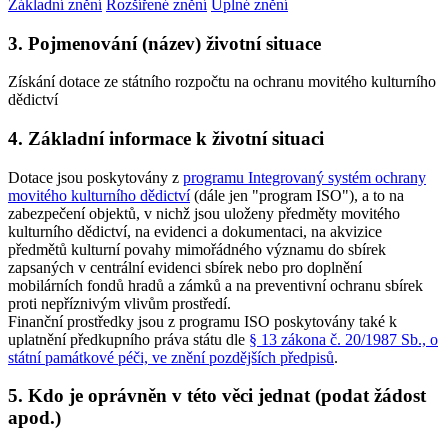
Základní znění
Rozšířené znění
Úplné znění
3. Pojmenování (název) životní situace
Získání dotace ze státního rozpočtu na ochranu movitého kulturního
dědictví
4. Základní informace k životní situaci
Dotace jsou poskytovány z
programu Integrovaný systém ochrany
movitého kulturního dědictví
(dále jen "program ISO"), a to na
zabezpečení objektů, v nichž jsou uloženy předměty movitého
kulturního dědictví, na evidenci a dokumentaci, na akvizice
předmětů kulturní povahy mimořádného významu do sbírek
zapsaných v centrální evidenci sbírek nebo pro doplnění
mobilárních fondů hradů a zámků a na preventivní ochranu sbírek
proti nepříznivým vlivům prostředí.
Finanční prostředky jsou z programu ISO poskytovány také k
uplatnění předkupního práva státu dle
§ 13 zákona č. 20/1987 Sb., o
státní památkové péči, ve znění pozdějších předpisů
.
5. Kdo je oprávněn v této věci jednat (podat žádost
apod.)