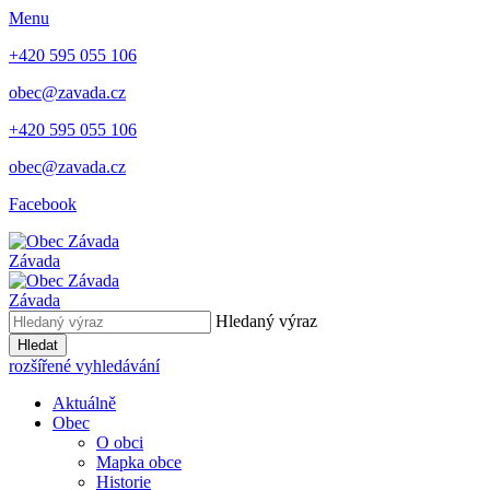
Menu
+420 595 055 106
obec@zavada.cz
+420 595 055 106
obec@zavada.cz
Facebook
Závada
Závada
Hledaný výraz
Hledat
rozšířené vyhledávání
Aktuálně
Obec
O obci
Mapka obce
Historie