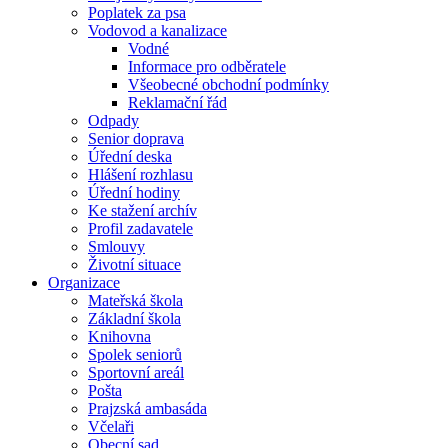
Poplatek za psa
Vodovod a kanalizace
Vodné
Informace pro odběratele
Všeobecné obchodní podmínky
Reklamační řád
Odpady
Senior doprava
Úřední deska
Hlášení rozhlasu
Úřední hodiny
Ke stažení archív
Profil zadavatele
Smlouvy
Životní situace
Organizace
Mateřská škola
Základní škola
Knihovna
Spolek seniorů
Sportovní areál
Pošta
Prajzská ambasáda
Včelaři
Obecní sad