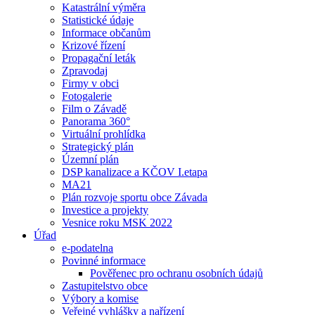
Katastrální výměra
Statistické údaje
Informace občanům
Krizové řízení
Propagační leták
Zpravodaj
Firmy v obci
Fotogalerie
Film o Závadě
Panorama 360°
Virtuální prohlídka
Strategický plán
Územní plán
DSP kanalizace a KČOV I.etapa
MA21
Plán rozvoje sportu obce Závada
Investice a projekty
Vesnice roku MSK 2022
Úřad
e-podatelna
Povinné informace
Pověřenec pro ochranu osobních údajů
Zastupitelstvo obce
Výbory a komise
Veřejné vyhlášky a nařízení