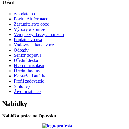
Úřad
e-podatelna
Povinné informace
Zastupitelstvo obce
Výbory a komise
Veřejné vyhlášky a nařízení
Poplatek za psa
Vodovod a kanalizace
Odpady
Senior doprava
Úřední deska
Hlášení rozhlasu
Úřední hodiny
Ke stažení archív
Profil zadavatele
Smlouvy
Životní situace
Nabídky
Nabídka práce na Opavsku